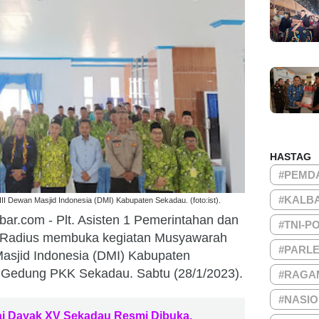
HASTAG
#PEMD
#KALB
I Dewan Masjid Indonesia (DMI) Kabupaten Sekadau. (foto:ist).
bar.com - Plt. Asisten 1 Pemerintahan dan
#TNI-P
 Radius membuka kegiatan Musyawarah
#PARL
asjid Indonesia (DMI) Kabupaten
a Gedung PKK Sekadau. Sabtu (28/1/2023).
#RAGA
#NASI
i Dayak XV Sekadau Resmi Dibuka,