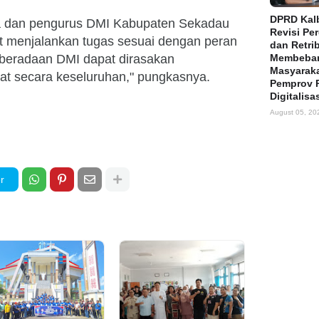
DPRD Kalb
a dan pengurus DMI Kabupaten Sekadau
Revisi Pe
pat menjalankan tugas sesuai dengan peran
dan Retri
eberadaan DMI dapat dirasakan
Membeba
Masyaraka
at secara keseluruhan," pungkasnya.
Pemprov 
Digitalisa
August 05, 20
r