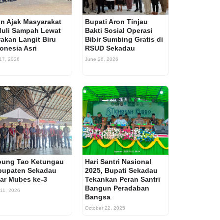
n Ajak Masyarakat
Bupati Aron Tinjau
uli Sampah Lewat
Bakti Sosial Operasi
akan Langit Biru
Bibir Sumbing Gratis di
onesia Asri
RSUD Sekadau
 17, 2026
June 26, 2026
oung Tao Ketungau
Hari Santri Nasional
bupaten Sekadau
2025, Bupati Sekadau
ar Mubes ke-3
Tekankan Peran Santri
Bangun Peradaban
 11, 2026
Bangsa
October 22, 2025