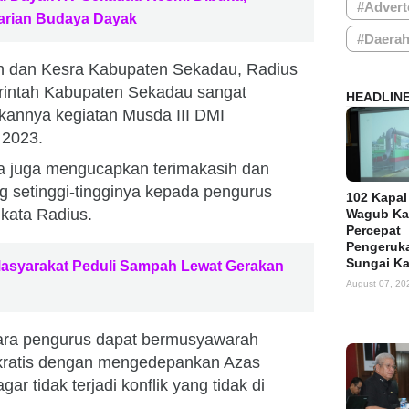
#Advert
tarian Budaya Dayak
#Daera
an dan Kesra Kabupaten Sekadau, Radius
intah Kabupaten Sekadau sangat
HEADLIN
kannya kegiatan Musda III DMI
 2023.
ya juga mengucapkan terimakasih dan
 setinggi-tingginya kepada pengurus
102 Kapal
kata Radius.
Wagub Ka
Percepat
Pengeruka
Sungai K
Masyarakat Peduli Sampah Lewat Gerakan
August 07, 20
para pengurus dapat bermusyawarah
kratis dengan mengedepankan Azas
r tidak terjadi konflik yang tidak di