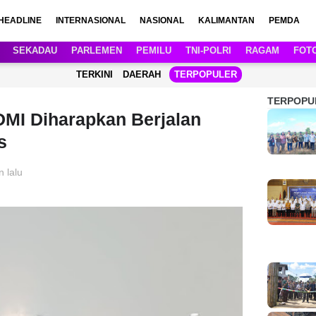
HEADLINE
INTERNASIONAL
NASIONAL
KALIMANTAN
PEMDA
SEKADAU
PARLEMEN
PEMILU
TNI-POLRI
RAGAM
FOT
TERKINI
DAERAH
TERPOPULER
TERPOPU
DMI Diharapkan Berjalan
s
n lalu