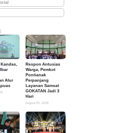
orial
h
E
 Kandas,
Respon Antusias
lbar
Warga, Pemkot
Pontianak
n Alur
Perpanjang
apuas
Layanan Samsat
GOKATAN Jadi 3
26
Hari
August 05, 2026