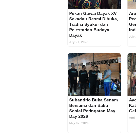
Pekan Gawai Dayak XV
Aro
Sekadau Resmi Dibuka,
Ped
Tradisi Syukur dan
Ger
Pelestarian Budaya
Ind
Dayak
July
July 21, 2026
Subandrio Buka Senam
Ay
Bersama dan Bakti
Ka
Sosial Peringatan May
Gel
Day 2026
April
May 02, 2026