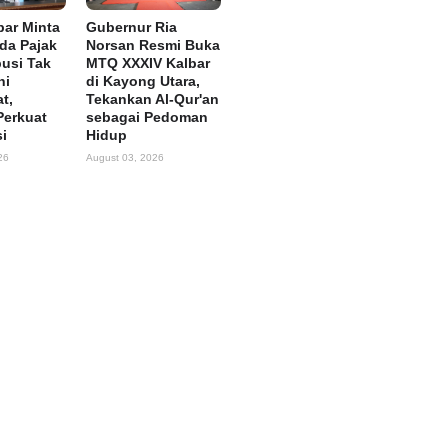
ar Minta
Gubernur Ria
rda Pajak
Norsan Resmi Buka
busi Tak
MTQ XXXIV Kalbar
ni
di Kayong Utara,
t,
Tekankan Al-Qur'an
Perkuat
sebagai Pedoman
si
Hidup
26
August 03, 2026