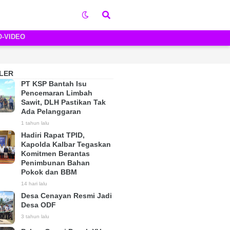
O-VIDEO
LER
PT KSP Bantah Isu
Pencemaran Limbah
Sawit, DLH Pastikan Tak
Ada Pelanggaran
1 tahun lalu
Hadiri Rapat TPID,
Kapolda Kalbar Tegaskan
Komitmen Berantas
Penimbunan Bahan
Pokok dan BBM
14 hari lalu
Desa Cenayan Resmi Jadi
Desa ODF
3 tahun lalu