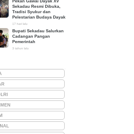
Pekan Gawai Dayak XV
Sekadau Resmi Dibuka,
Tradisi Syukur dan
Pelestarian Budaya Dayak
17 hari lalu
Bupati Sekadau Salurkan
Cadangan Pangan
Pemerintah
3 tahun lalu
A
AR
OLRI
EMEN
M
ONAL