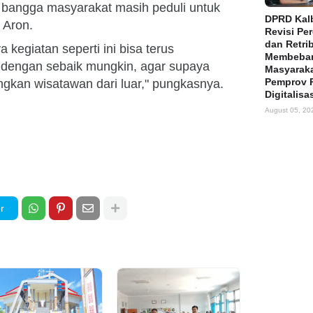
i bangga masyarakat masih peduli untuk
DPRD Kalb
a Aron.
Revisi Pe
dan Retri
kegiatan seperti ini bisa terus
Membeba
 dengan sebaik mungkin, agar supaya
Masyaraka
Pemprov 
gkan wisatawan dari luar," pungkasnya.
Digitalisa
August 05, 20
r