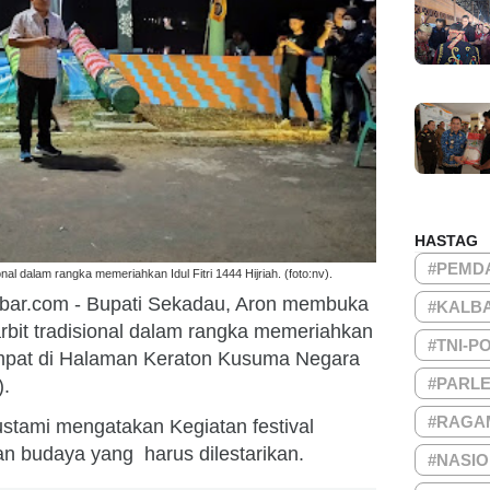
HASTAG
#PEMD
onal dalam rangka memeriahkan Idul Fitri 1444 Hijriah. (foto:nv).
bar.com - Bupati Sekadau, Aron membuka
#KALB
rbit tradisional dalam rangka memeriahkan
#TNI-P
rtempat di Halaman Keraton Kusuma Negara
#PARL
).
#RAGA
ustami mengatakan Kegiatan festival
an budaya yang harus dilestarikan.
#NASI