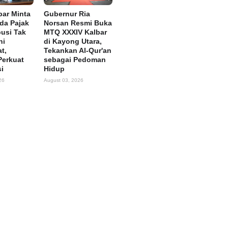
ar Minta
Gubernur Ria
rda Pajak
Norsan Resmi Buka
busi Tak
MTQ XXXIV Kalbar
ni
di Kayong Utara,
t,
Tekankan Al-Qur'an
Perkuat
sebagai Pedoman
si
Hidup
26
August 03, 2026