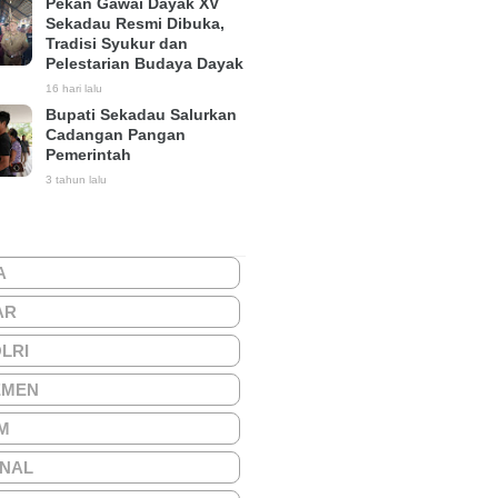
Pekan Gawai Dayak XV
Sekadau Resmi Dibuka,
Tradisi Syukur dan
Pelestarian Budaya Dayak
16 hari lalu
Bupati Sekadau Salurkan
Cadangan Pangan
Pemerintah
3 tahun lalu
A
AR
OLRI
EMEN
M
ONAL