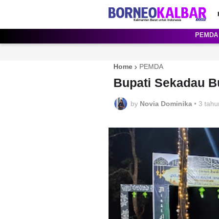
PEMDA
Home
PEMDA
Bupati Sekadau Bu
by
Novia Dominika
•
3 tahu