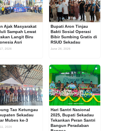
n Ajak Masyarakat
Bupati Aron Tinjau
uli Sampah Lewat
Bakti Sosial Operasi
akan Langit Biru
Bibir Sumbing Gratis di
onesia Asri
RSUD Sekadau
 17, 2026
June 26, 2026
oung Tao Ketungau
Hari Santri Nasional
bupaten Sekadau
2025, Bupati Sekadau
ar Mubes ke-3
Tekankan Peran Santri
Bangun Peradaban
 11, 2026
Bangsa