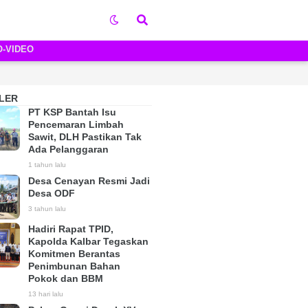
O-VIDEO
LER
PT KSP Bantah Isu
Pencemaran Limbah
Sawit, DLH Pastikan Tak
Ada Pelanggaran
1 tahun lalu
Desa Cenayan Resmi Jadi
Desa ODF
3 tahun lalu
Hadiri Rapat TPID,
Kapolda Kalbar Tegaskan
Komitmen Berantas
Penimbunan Bahan
Pokok dan BBM
13 hari lalu