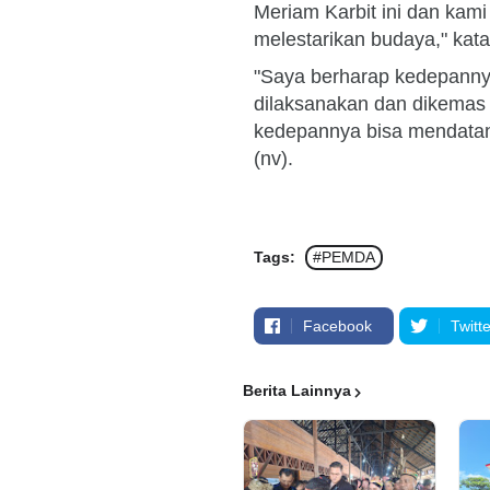
Meriam Karbit ini dan kam
melestarikan budaya," kat
"Saya berharap kedepannya 
dilaksanakan dan dikemas
kedepannya bisa mendatan
(nv).
Tags:
#PEMDA
Facebook
Twitte
Berita Lainnya