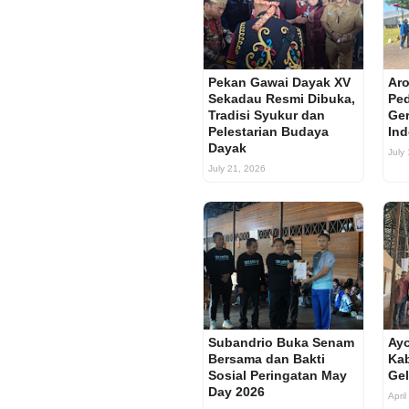
Pekan Gawai Dayak XV
Aro
Sekadau Resmi Dibuka,
Ped
Tradisi Syukur dan
Ger
Pelestarian Budaya
Ind
Dayak
July
July 21, 2026
Subandrio Buka Senam
Ay
Bersama dan Bakti
Ka
Sosial Peringatan May
Gel
Day 2026
April