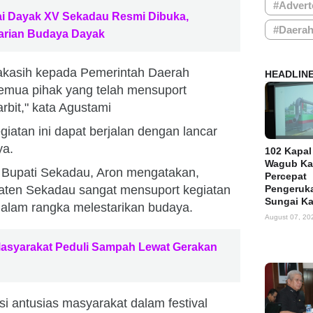
#Advert
i Dayak XV Sekadau Resmi Dibuka,
#Daera
tarian Budaya Dayak
akasih kepada Pemerintah Daerah
HEADLIN
mua pihak yang telah mensuport
rbit," kata Agustami
iatan ini dapat berjalan dengan lancar
ya.
102 Kapal
Wagub Ka
 Bupati Sekadau, Aron mengatakan,
Percepat
ten Sekadau sangat mensuport kegiatan
Pengeruka
Sungai K
 dalam rangka melestarikan budaya.
August 07, 20
Masyarakat Peduli Sampah Lewat Gerakan
i antusias masyarakat dalam festival