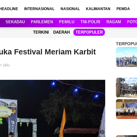
HEADLINE
INTERNASIONAL
NASIONAL
KALIMANTAN
PEMDA
SEKADAU
PARLEMEN
PEMILU
TNI-POLRI
RAGAM
FOT
TERKINI
DAERAH
TERPOPULER
TERPOPU
ka Festival Meriam Karbit
n lalu