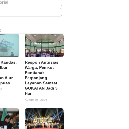
orial
h
E
 Kandas,
Respon Antusias
lbar
Warga, Pemkot
Pontianak
n Alur
Perpanjang
apuas
Layanan Samsat
GOKATAN Jadi 3
26
Hari
August 05, 2026