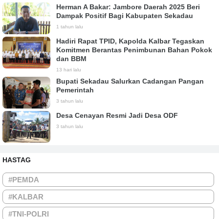
Herman A Bakar: Jambore Daerah 2025 Beri
Dampak Positif Bagi Kabupaten Sekadau
1 tahun lalu
Hadiri Rapat TPID, Kapolda Kalbar Tegaskan
Komitmen Berantas Penimbunan Bahan Pokok
dan BBM
13 hari lalu
Bupati Sekadau Salurkan Cadangan Pangan
Pemerintah
3 tahun lalu
Desa Cenayan Resmi Jadi Desa ODF
3 tahun lalu
HASTAG
#PEMDA
#KALBAR
#TNI-POLRI