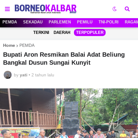
PEMDA
SEKADAU
PARLEMEN
PEMILU
TNI-POLRI
RAGA
TERKINI
DAERAH
TERPOPULER
Home
PEMDA
Bupati Aron Resmikan Balai Adat Beliung
Bangkal Dusun Sungai Kunyit
by
yati
•
2 tahun lalu