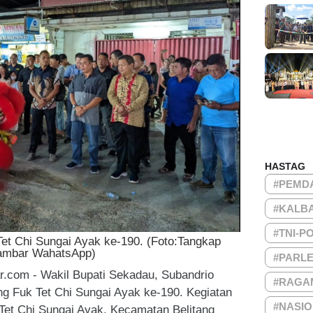
HASTAG
#PEMD
#KALB
#TNI-P
et Chi Sungai Ayak ke-190. (Foto:Tangkap
mbar WahatsApp)
#PARL
r.com - Wakil Bupati Sekadau, Subandrio
#RAGA
g Fuk Tet Chi Sungai Ayak ke-190. Kegiatan
#NASI
 Tet Chi Sungai Ayak, Kecamatan Belitang