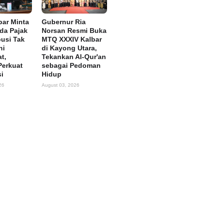
ar Minta
Gubernur Ria
rda Pajak
Norsan Resmi Buka
busi Tak
MTQ XXXIV Kalbar
ni
di Kayong Utara,
t,
Tekankan Al-Qur'an
Perkuat
sebagai Pedoman
si
Hidup
26
August 03, 2026