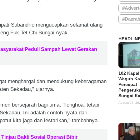
#Advert
#Daera
upati Subandrio mengucapkan selamat
ulang
teng Fuk Tet Chi Sungai Ayak.
HEADLIN
Masyarakat Peduli Sampah Lewat Gerakan
102 Kapal
Wagub Ka
sangat menghargai dan mendukung keberagaman
Percepat
ten Sekadau," ujarnya.
Pengeruka
Sungai K
August 07, 20
men bersejarah bagi umat Tionghoa, tetapi
Sekadau. Ini adalah contoh nyata dari
patut kita jaga dan lestarikan," tambahnya.
Tinjau Bakti Sosial Operasi Bibir