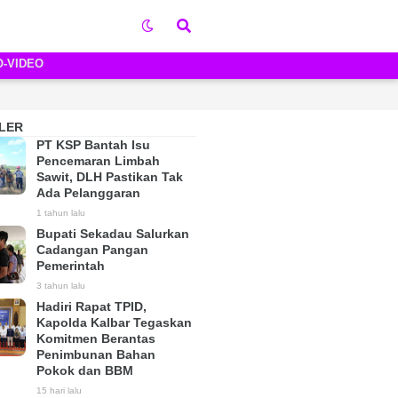
O-VIDEO
LER
PT KSP Bantah Isu
Pencemaran Limbah
Sawit, DLH Pastikan Tak
Ada Pelanggaran
1 tahun lalu
Bupati Sekadau Salurkan
Cadangan Pangan
Pemerintah
3 tahun lalu
Hadiri Rapat TPID,
Kapolda Kalbar Tegaskan
Komitmen Berantas
Penimbunan Bahan
Pokok dan BBM
15 hari lalu