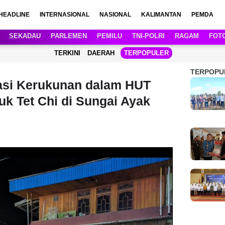
HEADLINE
INTERNASIONAL
NASIONAL
KALIMANTAN
PEMDA
SEKADAU
PARLEMEN
PEMILU
TNI-POLRI
RAGAM
FOT
TERKINI
DAERAH
TERPOPULER
TERPOPU
asi Kerukunan dalam HUT
uk Tet Chi di Sungai Ayak