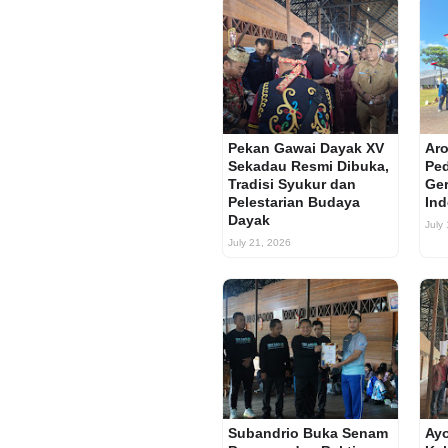
Pekan Gawai Dayak XV
Aro
Sekadau Resmi Dibuka,
Ped
Tradisi Syukur dan
Ger
Pelestarian Budaya
Ind
Dayak
July
July 21, 2026
Subandrio Buka Senam
Ay