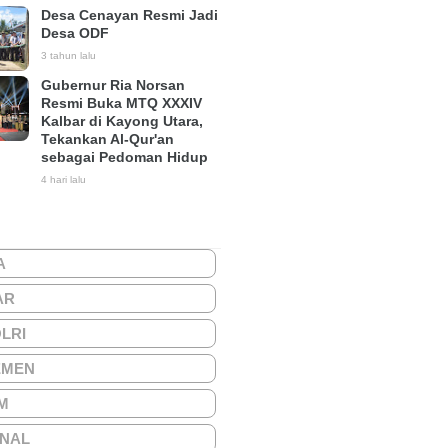
Desa Cenayan Resmi Jadi
Desa ODF
3 tahun lalu
Gubernur Ria Norsan
Resmi Buka MTQ XXXIV
Kalbar di Kayong Utara,
Tekankan Al-Qur'an
sebagai Pedoman Hidup
4 hari lalu
A
AR
OLRI
EMEN
M
ONAL