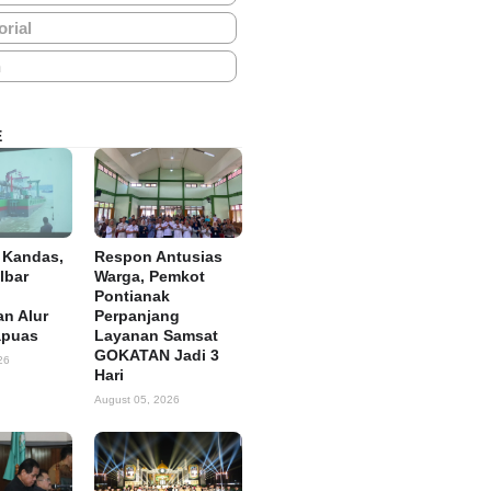
orial
h
E
 Kandas,
Respon Antusias
lbar
Warga, Pemkot
Pontianak
n Alur
Perpanjang
apuas
Layanan Samsat
GOKATAN Jadi 3
26
Hari
August 05, 2026