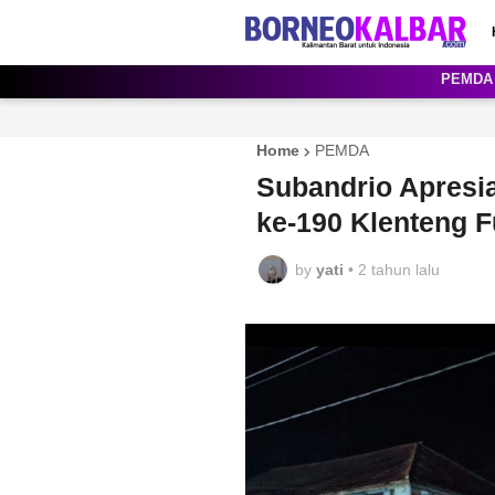
PEMDA
Home
PEMDA
Subandrio Apresi
ke-190 Klenteng F
by
yati
•
2 tahun lalu