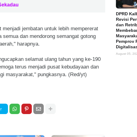
 Sekadau
DPRD Kalb
Revisi Pe
dan Retri
at menjadi jembatan untuk lebih mempererat
Membeba
kita semua dan mendorong semangat gotong
Masyaraka
Pemprov 
erah," harapnya.
Digitalisa
August 05, 20
mengucapkan selamat ulang tahun yang ke-190
semoga terus menjadi pusat kebudayaan dan
gi masyarakat," pungkasnya. (Red/yt)
r