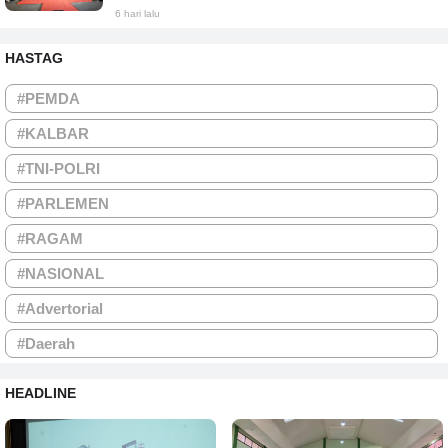
6 hari lalu
HASTAG
#PEMDA
#KALBAR
#TNI-POLRI
#PARLEMEN
#RAGAM
#NASIONAL
#Advertorial
#Daerah
HEADLINE