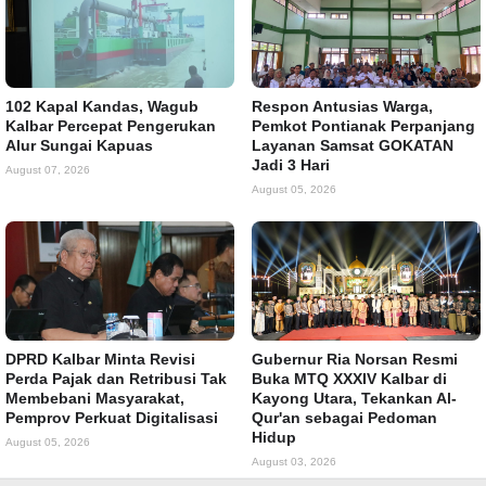
102 Kapal Kandas, Wagub
Respon Antusias Warga,
Kalbar Percepat Pengerukan
Pemkot Pontianak Perpanjang
Alur Sungai Kapuas
Layanan Samsat GOKATAN
Jadi 3 Hari
August 07, 2026
August 05, 2026
DPRD Kalbar Minta Revisi
Gubernur Ria Norsan Resmi
Perda Pajak dan Retribusi Tak
Buka MTQ XXXIV Kalbar di
Membebani Masyarakat,
Kayong Utara, Tekankan Al-
Pemprov Perkuat Digitalisasi
Qur'an sebagai Pedoman
Hidup
August 05, 2026
August 03, 2026