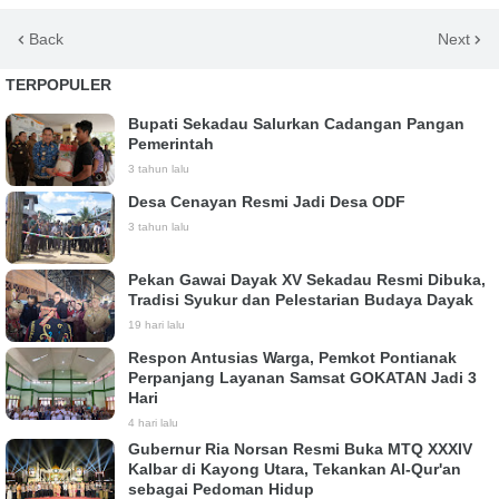
Back
Next
TERPOPULER
Bupati Sekadau Salurkan Cadangan Pangan
Pemerintah
3 tahun lalu
Desa Cenayan Resmi Jadi Desa ODF
3 tahun lalu
Pekan Gawai Dayak XV Sekadau Resmi Dibuka,
Tradisi Syukur dan Pelestarian Budaya Dayak
19 hari lalu
Respon Antusias Warga, Pemkot Pontianak
Perpanjang Layanan Samsat GOKATAN Jadi 3
Hari
4 hari lalu
Gubernur Ria Norsan Resmi Buka MTQ XXXIV
Kalbar di Kayong Utara, Tekankan Al-Qur'an
sebagai Pedoman Hidup