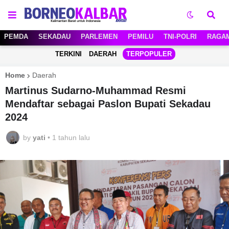
PEMDA
SEKADAU
PARLEMEN
PEMILU
TNI-POLRI
RAGA
TERKINI
DAERAH
TERPOPULER
Home
Daerah
Martinus Sudarno-Muhammad Resmi
Mendaftar sebagai Paslon Bupati Sekadau
2024
by
yati
•
1 tahun lalu