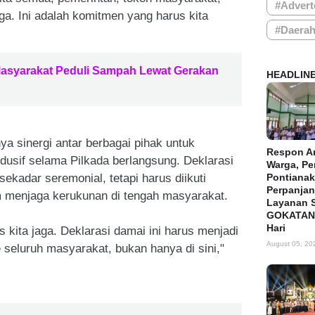
#Advert
a. Ini adalah komitmen yang harus kita
#Daera
Masyarakat Peduli Sampah Lewat Gerakan
HEADLIN
ya sinergi antar berbagai pihak untuk
Respon A
dusif selama Pilkada berlangsung. Deklarasi
Warga, P
ekadar seremonial, tetapi harus diikuti
Pontianak
Perpanja
m menjaga kerukunan di tengah masyarakat.
Layanan 
GOKATAN 
Hari
 kita jaga. Deklarasi damai ini harus menjadi
August 05, 20
seluruh masyarakat, bukan hanya di sini,"