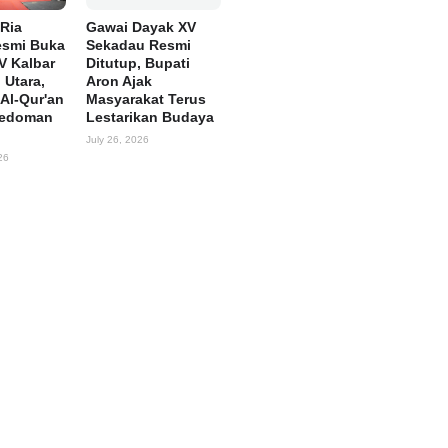
Ria
Gawai Dayak XV
esmi Buka
Sekadau Resmi
V Kalbar
Ditutup, Bupati
 Utara,
Aron Ajak
Al-Qur'an
Masyarakat Terus
Pedoman
Lestarikan Budaya
July 26, 2026
26