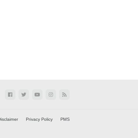
isclaimer
Privacy Policy
PMS