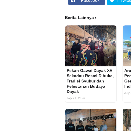
Facebook
Twitte
Berita Lainnya
Pekan Gawai Dayak XV
Aro
Sekadau Resmi Dibuka,
Ped
Tradisi Syukur dan
Ger
Pelestarian Budaya
Ind
Dayak
July
July 21, 2026