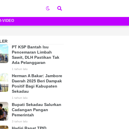
O-VIDEO
LER
PT KSP Bantah Isu
Pencemaran Limbah
Sawit, DLH Pastikan Tak
Ada Pelanggaran
1 tahun lalu
Herman A Bakar: Jambore
Daerah 2025 Beri Dampak
Positif Bagi Kabupaten
Sekadau
1 tahun lalu
Bupati Sekadau Salurkan
Cadangan Pangan
Pemerintah
3 tahun lalu
Hadiri Rapat TPID,