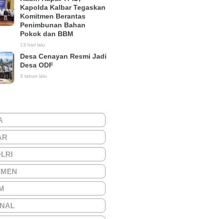
Kapolda Kalbar Tegaskan
Komitmen Berantas
Penimbunan Bahan
Pokok dan BBM
13 hari lalu
Desa Cenayan Resmi Jadi
Desa ODF
3 tahun lalu
A
AR
OLRI
EMEN
M
ONAL