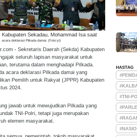
a) Kabupaten Sekadau, Mohammad Isa saat
i
acara deklarasi Pilkada damai. (Foto:yt)
r.com - Sekretaris Daerah (Sekda) Kabupaten
ajak seluruh lapisan masyarakat untuk
uan, terutama dalam menghadapi Pilkada.
HASTAG
da acara deklarasi Pilkada damai yang
#PEMD
dikan Pemilih untuk Rakyat (JPPR) Kabupaten
#KALB
tus 2024.
#TNI-P
ng jawab untuk mewujudkan Pilkada yang
#PARL
undak TNI-Polri, tetapi juga merupakan
#RAGA
ruh elemen masyarakat.
#NASI
kita semua, pemerintah, tokoh masyarakat,