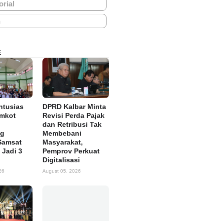
orial
h
E
ntusias
DPRD Kalbar Minta
emkot
Revisi Perda Pajak
dan Retribusi Tak
ng
Membebani
Samsat
Masyarakat,
Jadi 3
Pemprov Perkuat
Digitalisasi
26
August 05, 2026