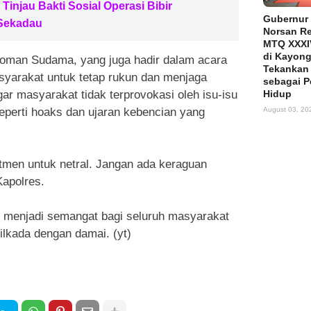
Tinjau Bakti Sosial Operasi Bibir
Gubernur 
 Sekadau
Norsan R
MTQ XXXI
di Kayong
oman Sudama, yang juga hadir dalam acara
Tekankan 
syarakat untuk tetap rukun dan menjaga
sebagai 
ar masyarakat tidak terprovokasi oleh isu-isu
Hidup
perti hoaks dan ujaran kebencian yang
August 03, 20
itmen untuk netral. Jangan ada keraguan
Kapolres.
at menjadi semangat bagi seluruh masyarakat
lkada dengan damai. (yt)