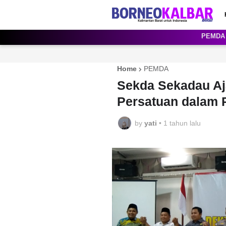
PEMDA
Home
PEMDA
Sekda Sekadau Aj
Persatuan dalam 
by
yati
•
1 tahun lalu