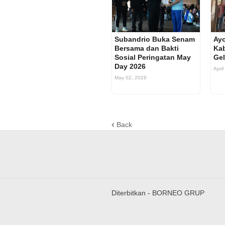
Subandrio Buka Senam
Ay
Bersama dan Bakti
Ka
Sosial Peringatan May
Gel
Day 2026
April
May 02, 2026
Back
Diterbitkan -
BORNEO GRUP