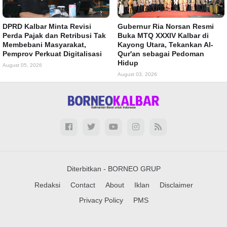
DPRD Kalbar Minta Revisi
Gubernur Ria Norsan Resmi
Perda Pajak dan Retribusi Tak
Buka MTQ XXXIV Kalbar di
Membebani Masyarakat,
Kayong Utara, Tekankan Al-
Pemprov Perkuat Digitalisasi
Qur'an sebagai Pedoman
Hidup
August 05, 2026
August 03, 2026
Diterbitkan -
BORNEO GRUP
Redaksi
Contact
About
Iklan
Disclaimer
Privacy Policy
PMS