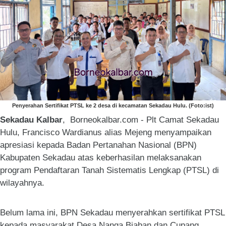
Penyerahan Sertifikat PTSL ke 2 desa di kecamatan Sekadau Hulu. (Foto:ist)
Sekadau Kalbar
, Borneokalbar.com - Plt Camat Sekadau
Hulu, Francisco Wardianus alias Mejeng menyampaikan
apresiasi kepada Badan Pertanahan Nasional (BPN)
Kabupaten Sekadau atas keberhasilan melaksanakan
program Pendaftaran Tanah Sistematis Lengkap (PTSL) di
wilayahnya.
Belum lama ini, BPN Sekadau menyerahkan sertifikat PTSL
kepada masyarakat Desa Nanga Biaban dan Cupang