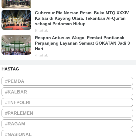
Gubernur Ria Norsan Resmi Buka MTQ XXXIV
Kalbar di Kayong Utara, Tekankan Al-Qur'an
sebagai Pedoman Hidup
6 hari lalu
Respon Antusias Warga, Pemkot Pontianak
Perpanjang Layanan Samsat GOKATAN Jadi 3
Hari
4 hari lalu
HASTAG
#PEMDA
#KALBAR
#TNI-POLRI
#PARLEMEN
#RAGAM
#NASIONAL