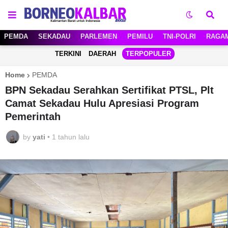
PEMDA
SEKADAU
PARLEMEN
PEMILU
TNI-POLRI
RAGA
TERKINI
DAERAH
TERPOPULER
Home
PEMDA
BPN Sekadau Serahkan Sertifikat PTSL, Plt
Camat Sekadau Hulu Apresiasi Program
Pemerintah
by
yati
•
1 tahun lalu