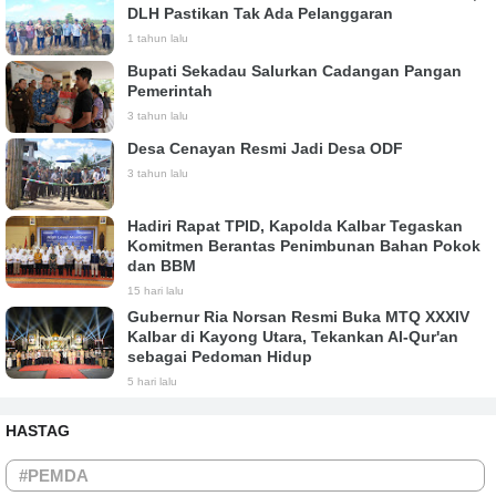
DLH Pastikan Tak Ada Pelanggaran
1 tahun lalu
Bupati Sekadau Salurkan Cadangan Pangan
Pemerintah
3 tahun lalu
Desa Cenayan Resmi Jadi Desa ODF
3 tahun lalu
Hadiri Rapat TPID, Kapolda Kalbar Tegaskan
Komitmen Berantas Penimbunan Bahan Pokok
dan BBM
15 hari lalu
Gubernur Ria Norsan Resmi Buka MTQ XXXIV
Kalbar di Kayong Utara, Tekankan Al-Qur'an
sebagai Pedoman Hidup
5 hari lalu
HASTAG
#PEMDA