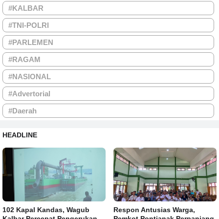
#KALBAR
#TNI-POLRI
#PARLEMEN
#RAGAM
#NASIONAL
#Advertorial
#Daerah
HEADLINE
102 Kapal Kandas, Wagub
Respon Antusias Warga,
Kalbar Percepat Pengerukan
Pemkot Pontianak Perpanjang