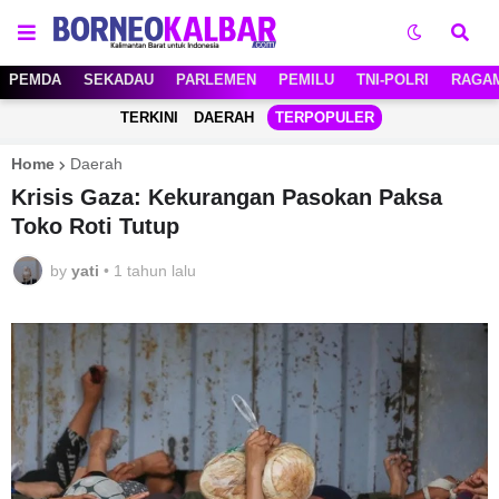
PEMDA
SEKADAU
PARLEMEN
PEMILU
TNI-POLRI
RAGA
TERKINI
DAERAH
TERPOPULER
Home
Daerah
Krisis Gaza: Kekurangan Pasokan Paksa
Toko Roti Tutup
by
yati
•
1 tahun lalu