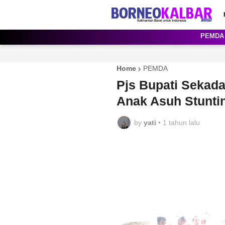
PEMDA
Home
PEMDA
Pjs Bupati Sekad
Anak Asuh Stuntin
by
yati
•
1 tahun lalu