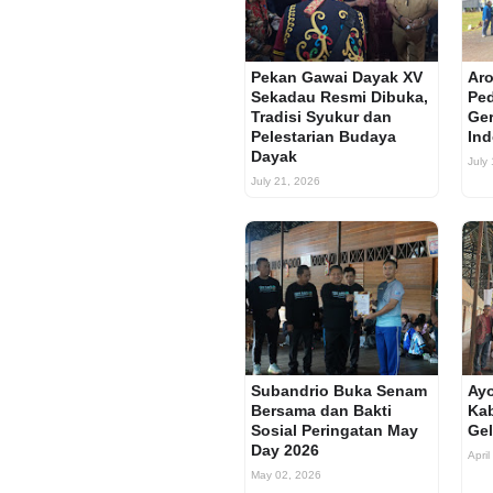
Pekan Gawai Dayak XV
Aro
Sekadau Resmi Dibuka,
Ped
Tradisi Syukur dan
Ger
Pelestarian Budaya
Ind
Dayak
July
July 21, 2026
Subandrio Buka Senam
Ay
Bersama dan Bakti
Ka
Sosial Peringatan May
Gel
Day 2026
April
May 02, 2026