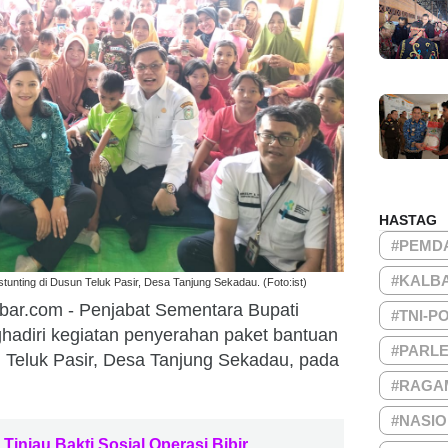
HASTAG
#PEMD
#KALB
unting di Dusun Teluk Pasir, Desa Tanjung Sekadau. (Foto:ist)
bar.com - Penjabat Sementara Bupati
#TNI-P
adiri kegiatan penyerahan paket bantuan
#PARL
n Teluk Pasir, Desa Tanjung Sekadau, pada
#RAGA
#NASI
Tinjau Bakti Sosial Operasi Bibir