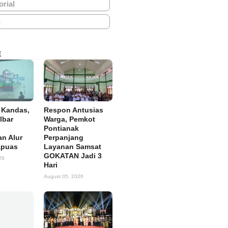
orial
h
E
 Kandas,
Respon Antusias
lbar
Warga, Pemkot
Pontianak
n Alur
Perpanjang
apuas
Layanan Samsat
GOKATAN Jadi 3
26
Hari
August 05, 2026