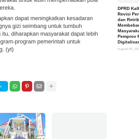
yarakat untuk lebih memperhatikan pola
ereka.
DPRD Kalb
Revisi Pe
arapkan dapat meningkatkan kesadaran
dan Retri
Membeba
gnya gizi seimbang untuk tumbuh
Masyaraka
itu, diharapkan masyarakat dapat lebih
Pemprov 
ogram-program pemerintah untuk
Digitalisa
. (yt)
August 05, 20
r