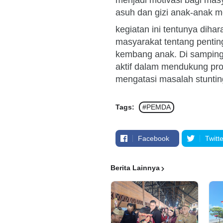
menjadi motivasi bagi mas
asuh dan gizi anak-anak m
kegiatan ini tentunya dih
masyarakat tentang pentin
kembang anak. Di samping 
aktif dalam mendukung pr
mengatasi masalah stunting
Tags:
#PEMDA
Facebook
Twitte
Berita Lainnya