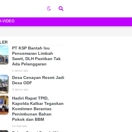
O-VIDEO
LER
PT KSP Bantah Isu
Pencemaran Limbah
Sawit, DLH Pastikan Tak
Ada Pelanggaran
1 tahun lalu
Desa Cenayan Resmi Jadi
Desa ODF
3 tahun lalu
Hadiri Rapat TPID,
Kapolda Kalbar Tegaskan
Komitmen Berantas
Penimbunan Bahan
Pokok dan BBM
14 hari lalu