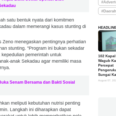
#Advert
 Sekadau
#Daera
lah satu bentuk nyata dari komitmen
adau dalam memerangi kasus stunting di
HEADLIN
 Zeno menegaskan pentingnya perhatian
han stunting. "Program ini bukan sekadar
k kepedulian pemerintah untuk
102 Kapal
nak-anak Sekadau agar memiliki masa
Wagub Ka
Percepat
rnya.
Pengeruka
Sungai K
August 07, 20
Buka Senam Bersama dan Bakti Sosial
kan meliputi kebutuhan nutrisi penting
tamin. Langkah ini diharapkan dapat