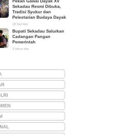
Pekan Gawai Dayak XV
Sekadau Resmi Dibuka,
Tradisi Syukur dan
Pelestarian Budaya Dayak
16 hari lalu
Bupati Sekadau Salurkan
Cadangan Pangan
Pemerintah
3 tahun lalu
A
AR
OLRI
EMEN
M
ONAL