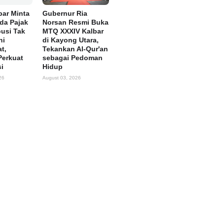
ar Minta
Gubernur Ria
rda Pajak
Norsan Resmi Buka
busi Tak
MTQ XXXIV Kalbar
ni
di Kayong Utara,
t,
Tekankan Al-Qur'an
Perkuat
sebagai Pedoman
si
Hidup
26
August 03, 2026