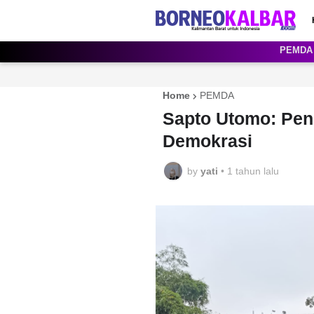
PEMDA
Home
PEMDA
Sapto Utomo: Pen
Demokrasi
by
yati
•
1 tahun lalu