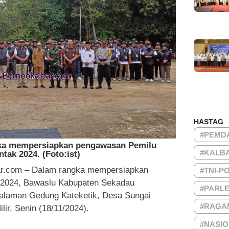
HASTAG
#PEMD
gka mempersiapkan pengawasan Pemilu
#KALB
ntak 2024. (Foto:ist)
ar.com – Dalam rangka mempersiapkan
#TNI-P
 2024, Bawaslu Kabupaten Sekadau
#PARL
halaman Gedung Kateketik, Desa Sungai
#RAGA
ir, Senin (18/11/2024).
#NASI