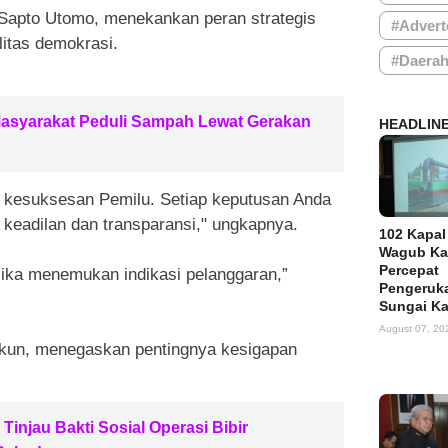
Sapto Utomo, menekankan peran strategis
#Advert
itas demokrasi.
#Daera
Masyarakat Peduli Sampah Lewat Gerakan
HEADLIN
a kesuksesan Pemilu. Setiap keputusan Anda
 keadilan dan transparansi," ungkapnya.
102 Kapal
Wagub Ka
Percepat
jika menemukan indikasi pelanggaran,”
Pengeruka
Sungai K
August 07, 20
kun, menegaskan pentingnya kesigapan
Tinjau Bakti Sosial Operasi Bibir