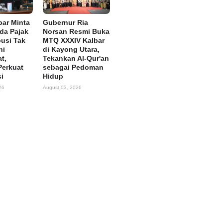
ar Minta
Gubernur Ria
rda Pajak
Norsan Resmi Buka
busi Tak
MTQ XXXIV Kalbar
ni
di Kayong Utara,
t,
Tekankan Al-Qur'an
Perkuat
sebagai Pedoman
si
Hidup
26
August 03, 2026