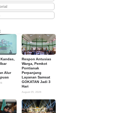
orial
h
E
 Kandas,
Respon Antusias
lbar
Warga, Pemkot
Pontianak
n Alur
Perpanjang
apuas
Layanan Samsat
GOKATAN Jadi 3
26
Hari
August 05, 2026