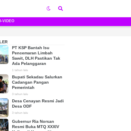
O-VIDEO
LER
PT KSP Bantah Isu
Pencemaran Limbah
Sawit, DLH Pastikan Tak
Ada Pelanggaran
1 tahun lalu
Bupati Sekadau Salurkan
Cadangan Pangan
Pemerintah
3 tahun lalu
Desa Cenayan Resmi Jadi
Desa ODF
3 tahun lalu
Gubernur Ria Norsan
Resmi Buka MTQ XXXIV