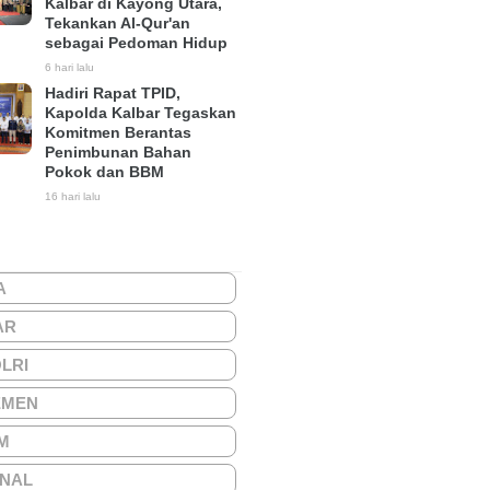
Kalbar di Kayong Utara,
Tekankan Al-Qur'an
sebagai Pedoman Hidup
6 hari lalu
Hadiri Rapat TPID,
Kapolda Kalbar Tegaskan
Komitmen Berantas
Penimbunan Bahan
Pokok dan BBM
16 hari lalu
A
AR
OLRI
EMEN
M
ONAL