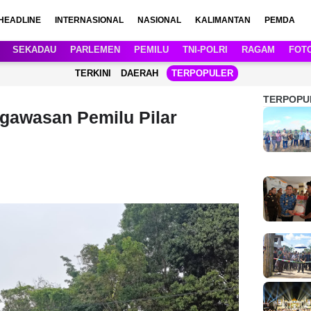
HEADLINE
INTERNASIONAL
NASIONAL
KALIMANTAN
PEMDA
SEKADAU
PARLEMEN
PEMILU
TNI-POLRI
RAGAM
FOT
TERKINI
DAERAH
TERPOPULER
TERPOPU
gawasan Pemilu Pilar