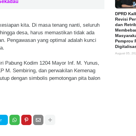
 Sekadau
DPRD Kalb
Revisi Pe
kesiapan kita. Di masa tenang nanti, seluruh
dan Retri
Membeba
hingga desa, harus memastikan tidak ada
Masyaraka
ran. Pengawasan yang optimal adalah kunci
Pemprov 
Digitalisa
a.
August 05, 20
adiri Pabung Kodim 1204 Mayor Inf. M. Yunus,
P M. Sembiring, dan perwakilan Kemenag
utup dengan simbolis pemotongan pita balon
r