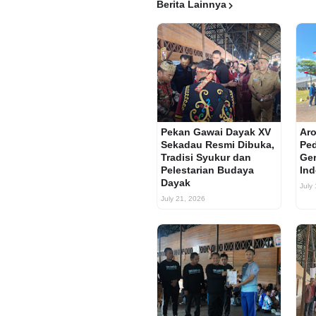
Berita Lainnya
Pekan Gawai Dayak XV
Aro
Sekadau Resmi Dibuka,
Ped
Tradisi Syukur dan
Ger
Pelestarian Budaya
Ind
Dayak
July
July 21, 2026