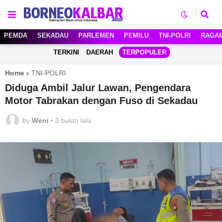
PEMDA
SEKADAU
PARLEMEN
PEMILU
TNI-POLRI
RAGA
TERKINI
DAERAH
TERPOPULER
Home
TNI-POLRI
Diduga Ambil Jalur Lawan, Pengendara
Motor Tabrakan dengan Fuso di Sekadau
by
Weni
•
3 bulan lalu