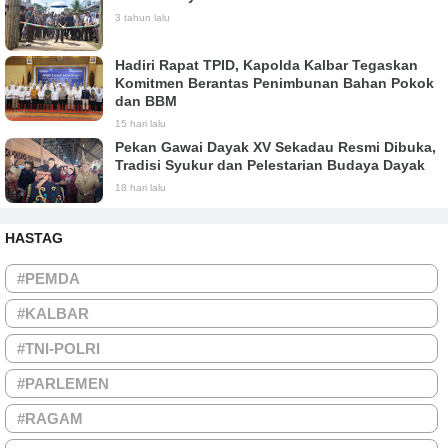
3 tahun lalu
Hadiri Rapat TPID, Kapolda Kalbar Tegaskan
Komitmen Berantas Penimbunan Bahan Pokok
dan BBM
15 hari lalu
Pekan Gawai Dayak XV Sekadau Resmi Dibuka,
Tradisi Syukur dan Pelestarian Budaya Dayak
18 hari lalu
HASTAG
#PEMDA
#KALBAR
#TNI-POLRI
#PARLEMEN
#RAGAM