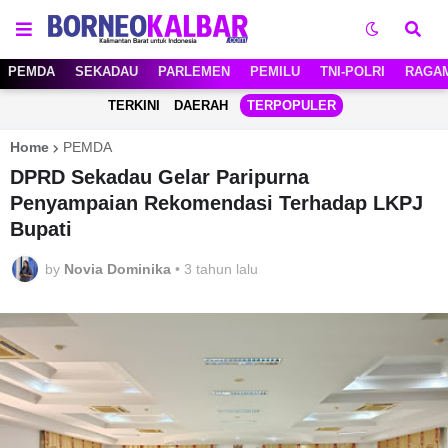
PEMDA
SEKADAU
PARLEMEN
PEMILU
TNI-POLRI
RAGA
TERKINI
DAERAH
TERPOPULER
Home
PEMDA
DPRD Sekadau Gelar Paripurna
Penyampaian Rekomendasi Terhadap LKPJ
Bupati
by
Novia Dominika
•
3 tahun lalu