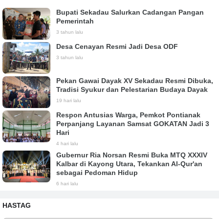
Bupati Sekadau Salurkan Cadangan Pangan
Pemerintah
3 tahun lalu
Desa Cenayan Resmi Jadi Desa ODF
3 tahun lalu
Pekan Gawai Dayak XV Sekadau Resmi Dibuka,
Tradisi Syukur dan Pelestarian Budaya Dayak
19 hari lalu
Respon Antusias Warga, Pemkot Pontianak
Perpanjang Layanan Samsat GOKATAN Jadi 3
Hari
4 hari lalu
Gubernur Ria Norsan Resmi Buka MTQ XXXIV
Kalbar di Kayong Utara, Tekankan Al-Qur'an
sebagai Pedoman Hidup
6 hari lalu
HASTAG