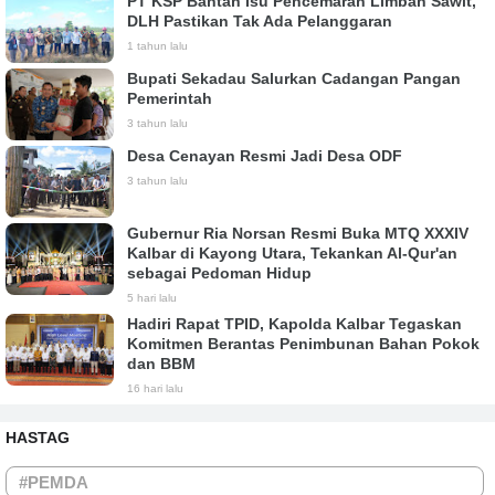
PT KSP Bantah Isu Pencemaran Limbah Sawit,
DLH Pastikan Tak Ada Pelanggaran
1 tahun lalu
Bupati Sekadau Salurkan Cadangan Pangan
Pemerintah
3 tahun lalu
Desa Cenayan Resmi Jadi Desa ODF
3 tahun lalu
Gubernur Ria Norsan Resmi Buka MTQ XXXIV
Kalbar di Kayong Utara, Tekankan Al-Qur'an
sebagai Pedoman Hidup
5 hari lalu
Hadiri Rapat TPID, Kapolda Kalbar Tegaskan
Komitmen Berantas Penimbunan Bahan Pokok
dan BBM
16 hari lalu
HASTAG
#PEMDA