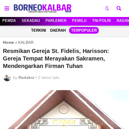
PEMDA
SEKADAU
PARLEMEN
PEMILU
TNI-POLRI
RAGA
TERKINI
DAERAH
TERPOPULER
Home
KALBAR
Resmikan Gereja St. Fidelis, Harisson:
Gereja Tempat Merayakan Sakramen,
Mendengarkan Firman Tuhan
by
Redaksi
•
2 tahun lalu