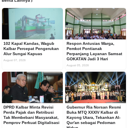
Berita Lainnya
102 Kapal Kandas, Wagub
Respon Antusias Warga,
Kalbar Percepat Pengerukan
Pemkot Pontianak
Alur Sungai Kapuas
Perpanjang Layanan Samsat
GOKATAN Jadi 3 Hari
August 07, 2026
August 05, 2026
DPRD Kalbar Minta Revisi
Gubernur Ria Norsan Resmi
Perda Pajak dan Retribusi
Buka MTQ XXXIV Kalbar di
Tak Membebani Masyarakat,
Kayong Utara, Tekankan Al-
Pemprov Perkuat Digitalisasi
Qur'an sebagai Pedoman
Hidup