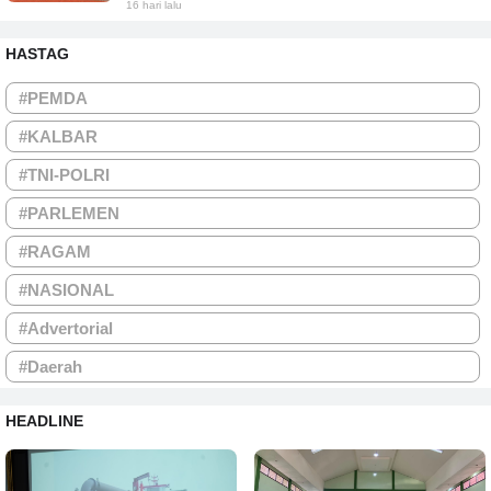
16 hari lalu
HASTAG
#PEMDA
#KALBAR
#TNI-POLRI
#PARLEMEN
#RAGAM
#NASIONAL
#Advertorial
#Daerah
HEADLINE