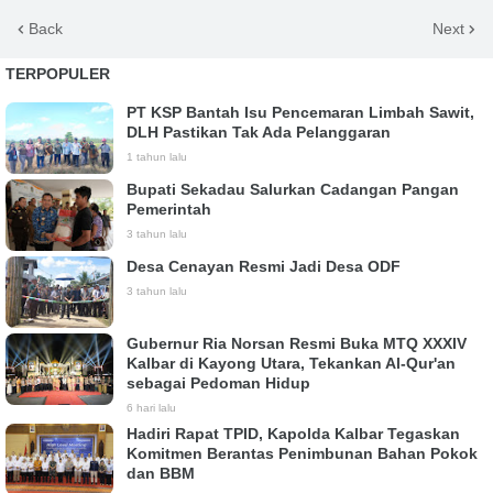
Back
Next
TERPOPULER
PT KSP Bantah Isu Pencemaran Limbah Sawit,
DLH Pastikan Tak Ada Pelanggaran
1 tahun lalu
Bupati Sekadau Salurkan Cadangan Pangan
Pemerintah
3 tahun lalu
Desa Cenayan Resmi Jadi Desa ODF
3 tahun lalu
Gubernur Ria Norsan Resmi Buka MTQ XXXIV
Kalbar di Kayong Utara, Tekankan Al-Qur'an
sebagai Pedoman Hidup
6 hari lalu
Hadiri Rapat TPID, Kapolda Kalbar Tegaskan
Komitmen Berantas Penimbunan Bahan Pokok
dan BBM