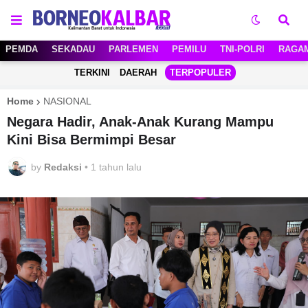
PEMDA
SEKADAU
PARLEMEN
PEMILU
TNI-POLRI
RAGA
TERKINI
DAERAH
TERPOPULER
Home
NASIONAL
Negara Hadir, Anak-Anak Kurang Mampu
Kini Bisa Bermimpi Besar
by
Redaksi
•
1 tahun lalu