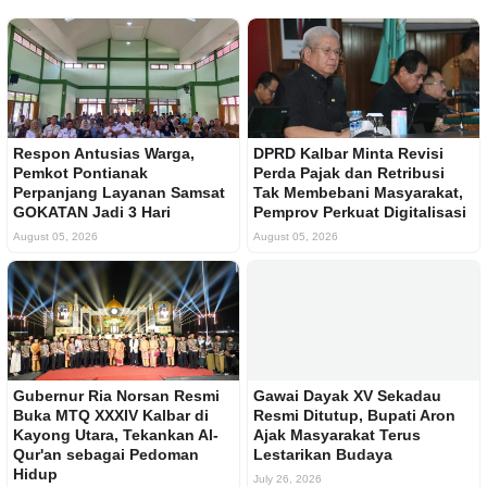
Respon Antusias Warga,
DPRD Kalbar Minta Revisi
Pemkot Pontianak
Perda Pajak dan Retribusi
Perpanjang Layanan Samsat
Tak Membebani Masyarakat,
GOKATAN Jadi 3 Hari
Pemprov Perkuat Digitalisasi
August 05, 2026
August 05, 2026
Gubernur Ria Norsan Resmi
Gawai Dayak XV Sekadau
Buka MTQ XXXIV Kalbar di
Resmi Ditutup, Bupati Aron
Kayong Utara, Tekankan Al-
Ajak Masyarakat Terus
Qur'an sebagai Pedoman
Lestarikan Budaya
Hidup
July 26, 2026