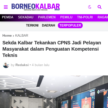
PEMDA
SEKADAU
PARLEMEN
PEMILU
TNI-POLRI
RAGA
TERKINI
DAERAH
TERPOPULER
Home
KALBAR
Sekda Kalbar Tekankan CPNS Jadi Pelayan
Masyarakat dalam Penguatan Kompetensi
Teknis
by
Redaksi
•
4 bulan lalu