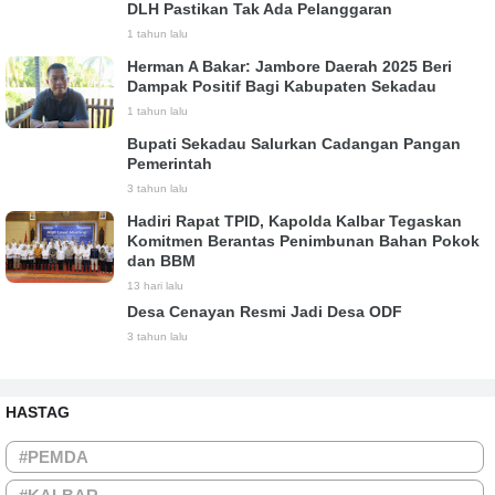
DLH Pastikan Tak Ada Pelanggaran
1 tahun lalu
Herman A Bakar: Jambore Daerah 2025 Beri
Dampak Positif Bagi Kabupaten Sekadau
1 tahun lalu
Bupati Sekadau Salurkan Cadangan Pangan
Pemerintah
3 tahun lalu
Hadiri Rapat TPID, Kapolda Kalbar Tegaskan
Komitmen Berantas Penimbunan Bahan Pokok
dan BBM
13 hari lalu
Desa Cenayan Resmi Jadi Desa ODF
3 tahun lalu
HASTAG
#PEMDA