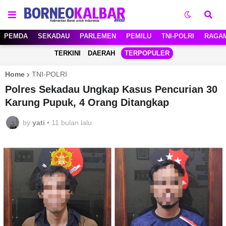
PEMDA
SEKADAU
PARLEMEN
PEMILU
TNI-POLRI
RAGA
TERKINI
DAERAH
TERPOPULER
Home
TNI-POLRI
Polres Sekadau Ungkap Kasus Pencurian 30
Karung Pupuk, 4 Orang Ditangkap
by
yati
•
11 bulan lalu