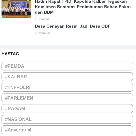
Hadiri Rapat TPID, Kapolda Kalbar Tegaskan
Komitmen Berantas Penimbunan Bahan Pokok
dan BBM
13 hari lalu
Desa Cenayan Resmi Jadi Desa ODF
3 tahun lalu
HASTAG
#PEMDA
#KALBAR
#TNI-POLRI
#PARLEMEN
#RAGAM
#NASIONAL
#Advertorial