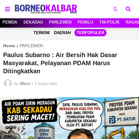
PEMDA
SEKADAU
PARLEMEN
PEMILU
TNI-POLRI
RAGA
TERKINI
DAERAH
TERPOPULER
Home
PARLEMEN
Paulus Subarno : Air Bersih Hak Dasar
Masyarakat, Pelayanan PDAM Harus
Ditingkatkan
by
Weni
•
2 bulan lalu